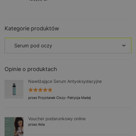
5.00
na 5
Kategorie produktów
Opinie o produktach
Nawilżające Serum Antyoksydacyjne
Oceniono
5
przez Przystanek Ciszy- Patrycja Madej
na 5
Voucher podarunkowy online
przez Ania