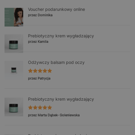
Voucher podarunkowy online
przez Dominika
Prebiotyczny krem wygładzający
przez Kamila
Odżywczy balsam pod oczy
Oceniono
5
przez Patrycja
na 5
Prebiotyczny krem wygładzający
Oceniono
5
przez Marta Dąbek- Goleniewska
na 5