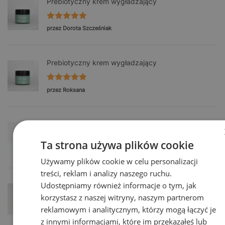
Prebiotyczny krem wygładzający
Oceniono
5
przez Dorota Szcześniak
na 5
Prebiotyczny krem wygładzający
Oceniono
5
przez Roksana
na 5
Odżywczy balsam pod oczy
Ta strona używa plików cookie
Oceniono
5
przez Roksana
Używamy plików cookie w celu personalizacji
na 5
treści, reklam i analizy naszego ruchu.
Udostępniamy również informacje o tym, jak
Nawilżające Serum Antyoksydacyjne
korzystasz z naszej witryny, naszym partnerom
reklamowym i analitycznym, którzy mogą łączyć je
Oceniono
5
przez Roksana
z innymi informacjami, które im przekazałeś lub
na 5