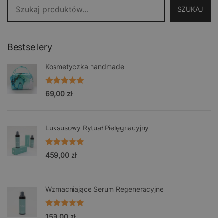
SZUKAJ
Bestsellery
Kosmetyczka handmade
Oceniono
69,00
zł
5.00
na 5
Luksusowy Rytuał Pielęgnacyjny
Oceniono
459,00
zł
5.00
na 5
Wzmacniające Serum Regeneracyjne
Oceniono
159,00
zł