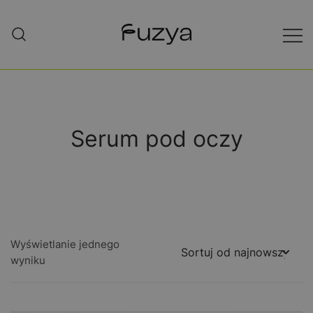
Gdzie natura spotyka się z nauką…
Kosmetyki naturalne – Fuzya
Cosmetics
Serum pod oczy
Wyświetlanie jednego
wyniku