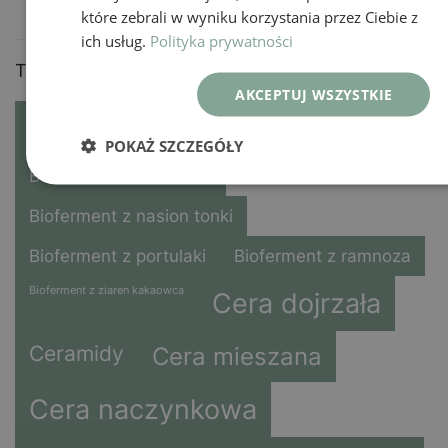
które zebrali w wyniku korzystania przez Ciebie z
ich usług.
Polityka prywatności
Tag produktów
AKCEPTUJ WSZYSTKIE
Astaksantyna
Antyoksydacja
POKAŻ SZCZEGÓŁY
Bioferment z bambusa
Bioferment z nasion tonki
Bioferment z portulaki
Bioferment z ramnoza
Bioferment z ziaren kakaowca
Cera dojrzała
Ceramidy
Cera mieszana
Cera naczynkowa