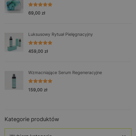
Oceniono
69,00
zł
5.00
na 5
Luksusowy Rytuał Pielęgnacyjny
Oceniono
459,00
zł
5.00
na 5
Wzmacniające Serum Regeneracyjne
Oceniono
159,00
zł
5.00
na 5
Kategorie produktów