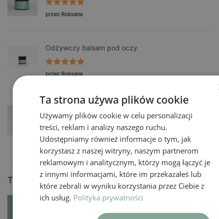
Oceniono
5
przez Roksana
na 5
Odżywczy balsam pod oczy
Oceniono
5
przez Roksana
na 5
Ta strona używa plików cookie
Nawilżające Serum Antyoksydacyjne
Używamy plików cookie w celu personalizacji
treści, reklam i analizy naszego ruchu.
Oceniono
5
przez Roksana
Udostępniamy również informacje o tym, jak
na 5
korzystasz z naszej witryny, naszym partnerom
reklamowym i analitycznym, którzy mogą łączyć je
z innymi informacjami, które im przekazałeś lub
Tag produktów
które zebrali w wyniku korzystania przez Ciebie z
ich usług.
Polityka prywatności
Astaksantyna
Antyoksydacja