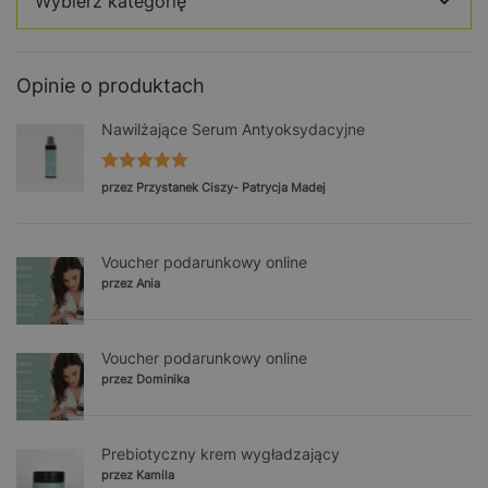
Opinie o produktach
Nawilżające Serum Antyoksydacyjne
Oceniono
5
przez Przystanek Ciszy- Patrycja Madej
na 5
Voucher podarunkowy online
przez Ania
Voucher podarunkowy online
przez Dominika
Prebiotyczny krem wygładzający
przez Kamila