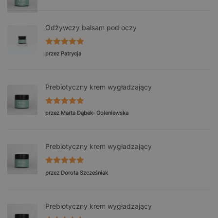
Odżywczy balsam pod oczy
Oceniono
5
przez Patrycja
na 5
Prebiotyczny krem wygładzający
Oceniono
5
przez Marta Dąbek- Goleniewska
na 5
Prebiotyczny krem wygładzający
Oceniono
5
przez Dorota Szcześniak
na 5
Prebiotyczny krem wygładzający