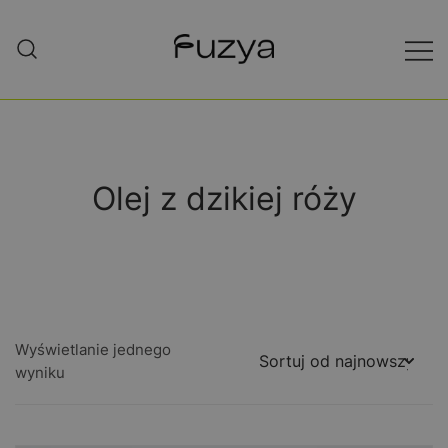
Gdzie natura spotyka się z nauką…
Kosmetyki naturalne – Fuzya
Cosmetics
Olej z dzikiej róży
Wyświetlanie jednego
wyniku